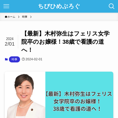
ちびひめぶろぐ
ホーム
時事
【最新】木村弥生はフェリス女学
2024
院卒のお嬢様！38歳で看護の道
2/01
へ！
2024-02-01
時事