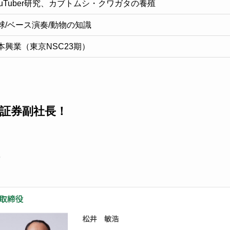
ouTuber研究、カブトムシ・クワガタの養殖
球/ベース演奏/動物の知識
本興業（東京NSC23期）
証券副社長！
？