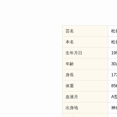
芸名
松
本名
松
生年月日
19
年齢
3
身長
17
体重
85
血液月
A
出身地
神