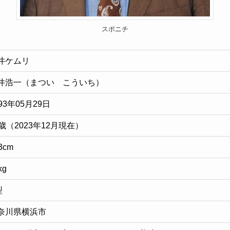
スポニチ
井ケムリ
井浩一（まつい こういち）
93年05月29日
0歳（2023年12月現在）
3cm
kg
型
奈川県横浜市