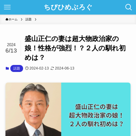
ちびひめぶろぐ
ホーム
話題
盛山正仁の妻は超大物政治家の
2024
娘！性格が強烈！？２人の馴れ初
6/13
めは？
2024-02-13
2024-06-13
話題